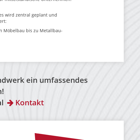
es wird zentral geplant und
ert:
en Möbelbau bis zu Metallbau-
andwerk ein umfassendes
n!
al
Kontakt